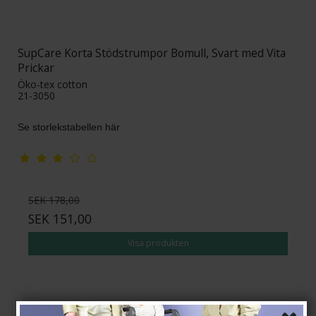
SupCare Korta Stödstrumpor Bomull, Svart med Vita
Prickar
Öko-tex cotton
21-3050
Se storlekstabellen här
SEK 178,00
SEK 151,00
Visa produkten