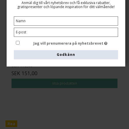
Anmäl dig till vårt nyhetsbrev och få exklusiva rabatter,
SupCare Korta Stödstrumpor Bomull, Sabbia med
gratispresenter och löpande inspiration för ditt välmående!
Svarta Prickar
Öko-tex cotton
21-3050-1
Se storlekstabellen här
Jag vill prenumerera på nyhetsbrevet
Godkänn
SEK 178,00
SEK 151,00
Visa produkten
Rea