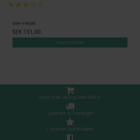
SEK 178,00
SEK 151,00
Visa produkten
Gratis frakt vid köp över 899 kr.
Leverans 4-7 vardagar
5 stjärnor i kundnöjdhet