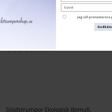
EcoCotton
23-B4060
Jag vill prenumerera
Godkän
Se storlekstabellen här
Stödstrumpor Ekologisk Bomull,