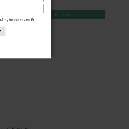
SEK 163,00
Visa produkten
 på nyhetsbrevet
n
SEK 204,00