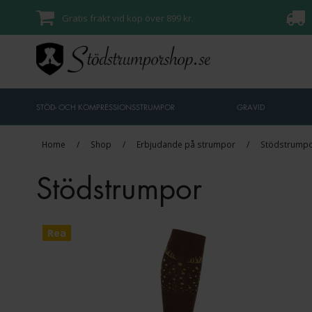
Gratis frakt vid köp över 899 kr.
STÖD- OCH KOMPRESSIONSSTRUMPOR
GRAVID
Home
/
Shop
/
Erbjudande på strumpor
/
Stödstrump
Stödstrumpor
Rea