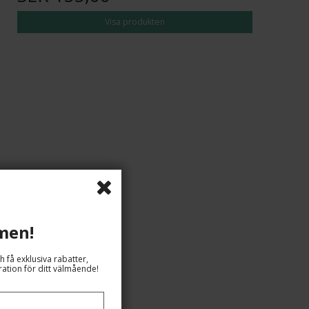
Visa produkten
men!
h få exklusiva rabatter,
ation för ditt välmående!
SEK 204,00