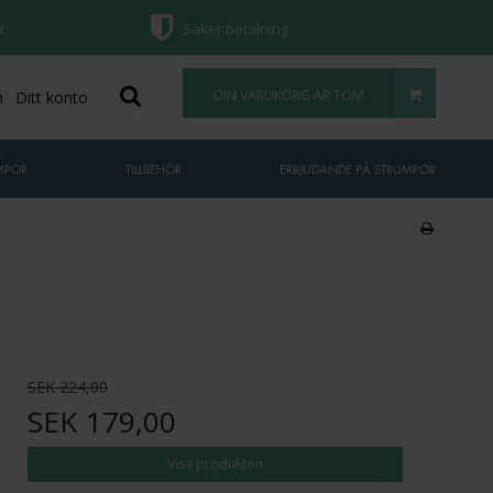
t
Säker betalning
DIN VARUKORG ÄR TOM
n
Ditt konto
MPOR
TILLBEHÖR
ERBJUDANDE PÅ STRUMPOR
SEK 224,00
SEK 179,00
Visa produkten