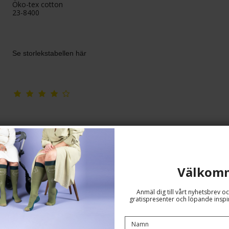
Öko-tex cotton
23-8400
Se storlekstabellen här
Välkom
Anmäl dig till vårt nyhetsbrev oc
gratispresenter och löpande inspir
Stödstrumpor Ekologisk Bomull,
Peony, Dammgrönt, BRED MODELL