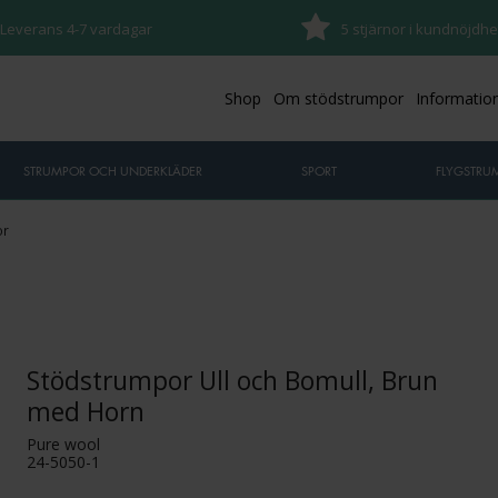
Leverans 4-7 vardagar
5 stjärnor i kundnöjdhe
Shop
Om stödstrumpor
Informatio
STRUMPOR OCH UNDERKLÄDER
SPORT
FLYGSTRU
or
Stödstrumpor Ull och Bomull, Brun
med Horn
Pure wool
24-5050-1