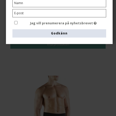
Se storlekstabellen här
Jag vill prenumerera på nyhetsbrevet
Godkänn
SEK 469,00
Visa produkten