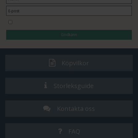
Jag vill prenumerera på nyhetsbrevet
Godkänn
Köpvilkor
Storleksguide
Kontakta oss
FAQ