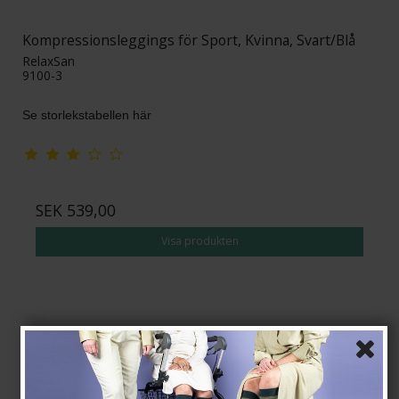
Kompressionsleggings för Sport, Kvinna, Svart/Blå
RelaxSan
9100-3
Se storlekstabellen här
SEK 539,00
Visa produkten