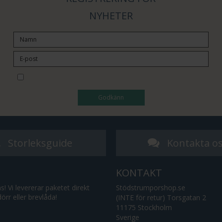
NYHETER
Jag vill prenumerera på nyhetsbrevet
Godkänn
Storleksguide
Kontakta o
KONTAKT
! Vi levererar paketet direkt
Stödstrumporshop.se
rdörr eller brevlåda!
(INTE för retur) Torsgatan 2
11175 Stockholm
Sverige