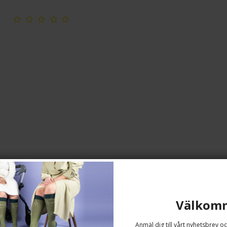
Scholl Expert Care Refills - Ultra
Välkom
Coarse 2 st.
Scholl
Anmäl dig till vårt nyhetsbrev oc