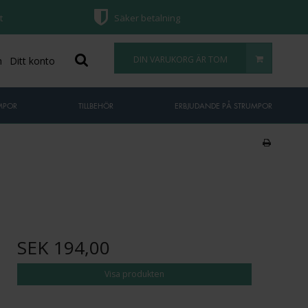
t
Säker betalning
DIN VARUKORG ÄR TOM
n
Ditt konto
MPOR
TILLBEHÖR
ERBJUDANDE PÅ STRUMPOR
SEK 194,00
Visa produkten