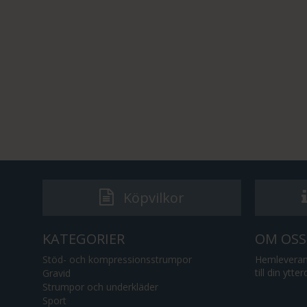
Köpvilkor
KATEGORIER
OM OSS
Stöd- och kompressionsstrumpor
Hemleverans
till din ytte
Gravid
Strumpor och underkläder
Sport