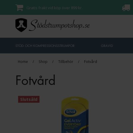
Gratis frakt vid köp över 899 kr.
STÖD- OCH KOMPRESSIONSSTRUMPOR
GRAVID
Home
/
Shop
/
Tillbehör
/
Fotvård
Fotvård
Slutsåld