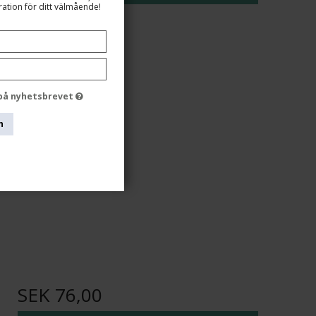
ation för ditt välmående!
 på nyhetsbrevet
n
SEK 76,00