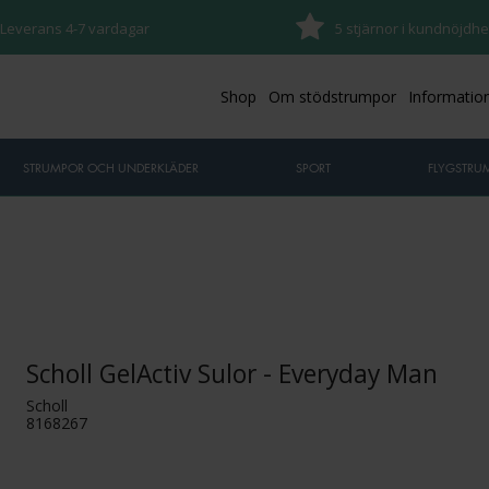
Leverans 4-7 vardagar
5 stjärnor i kundnöjdhe
Shop
Om stödstrumpor
Informatio
STRUMPOR OCH UNDERKLÄDER
SPORT
FLYGSTRU
Scholl GelActiv Sulor - Everyday Man
Scholl
8168267