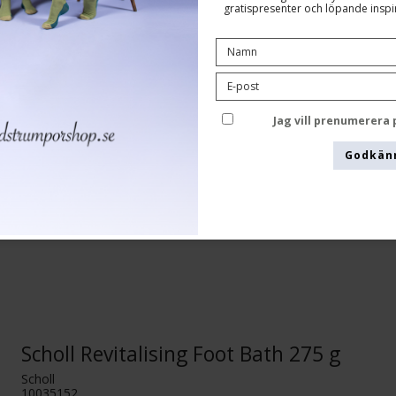
3040498
gratispresenter och löpande inspir
Jag vill prenumerera
Godkän
Scholl Revitalising Foot Bath 275 g
Scholl
10035152