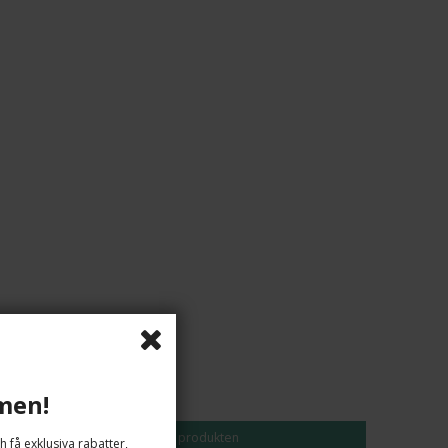
SEK 155,00
men!
Visa produkten
h få exklusiva rabatter,