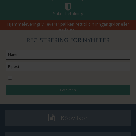
Säker betalning
Hjemmelevering! Vi leverer pakken rett til din inngangsdør eller
postkasse!
REGISTRERING FÖR NYHETER
Jag vill prenumerera på nyhetsbrevet
Godkänn
Köpvilkor