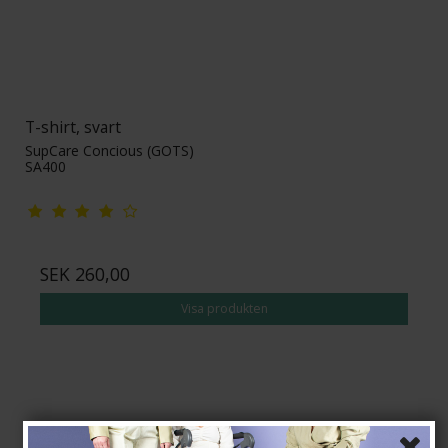
T-shirt, svart
SupCare Concious (GOTS)
SA400
SEK 260,00
Visa produkten