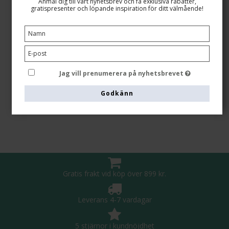
Anmäl dig till vårt nyhetsbrev och få exklusiva rabatter,
SupCare Concious (GOTS)
gratispresenter och löpande inspiration för ditt välmående!
SA400-3
SEK 260,00
Jag vill prenumerera på nyhetsbrevet
Visa produkten
Godkänn
Gratis frakt vid köp över 899 kr.
Leverans 4-7 vardagar
5 stjärnor i kundnöjdhet