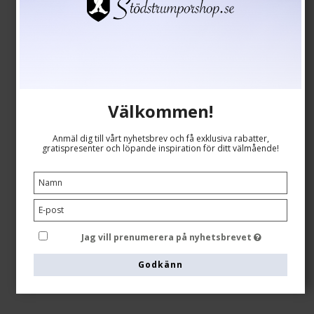
Välkommen!
Actimove Sports Edition Justerbart Armbågsstöd
Actimove
Anmäl dig till vårt nyhetsbrev och få exklusiva rabatter,
75742-00033
gratispresenter och löpande inspiration för ditt välmående!
Se storlekstabellen här
Jag vill prenumerera på nyhetsbrevet
SEK 308,00
Godkänn
Visa produkten