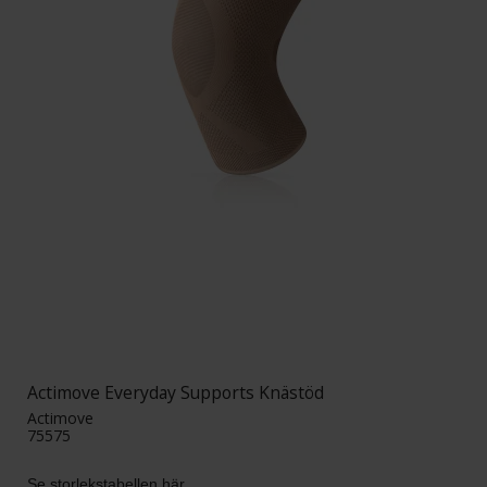
Actimove Everyday Supports Knästöd
Actimove
75575
Se storlekstabellen här