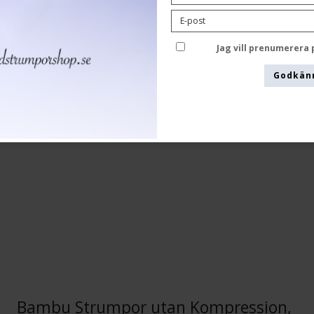
Tenbro bamboo fibers
1020-3
Jag vill prenumerera
Godkän
Bambu Strumpor utan Kompression,