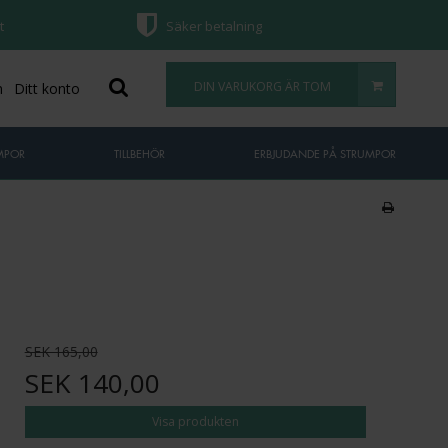
t
Säker betalning
DIN VARUKORG ÄR TOM
n
Ditt konto
MPOR
TILLBEHÖR
ERBJUDANDE PÅ STRUMPOR
SEK 165,00
SEK 140,00
Visa produkten