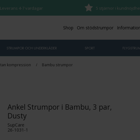
Leverans 4-7 vardagar
5 stjärnor i kundnöjdhe
Shop
Om stödstrumpor
Informatio
STRUMPOR OCH UNDERKLÄDER
SPORT
FLYGSTRU
utan kompression
/
Bambu strumpor
Ankel Strumpor i Bambu, 3 par,
Dusty
SupCare
26-1031-1