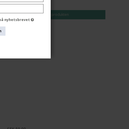
SEK 50,00
Visa produkten
 på nyhetsbrevet
n
SEK 59,00