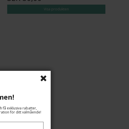
Visa produkten
men!
h få exklusiva rabatter,
ation för ditt välmående!
SEK 59,00