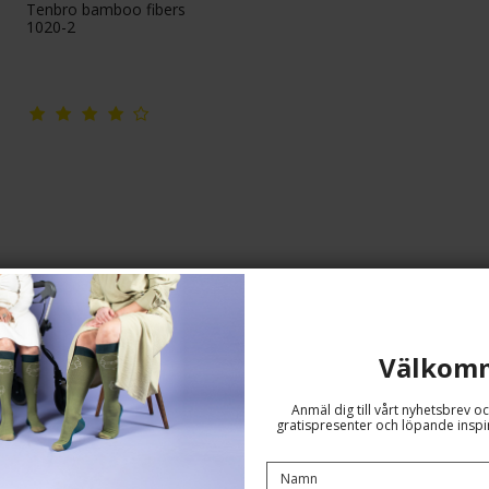
Tenbro bamboo fibers
1020-2
Välkom
Anmäl dig till vårt nyhetsbrev oc
gratispresenter och löpande inspir
Bambu Strumpor utan Kompression,
Bordeaux Retro