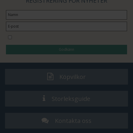
REGISTRERING FÖR NYHETER
Jag vill prenumerera på nyhetsbrevet
Godkänn
Köpvilkor
Storleksguide
Kontakta oss