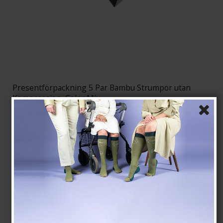
Presentförpackning 5 Par Bambu Strumpor utan
Kompression, Color Mix
Tenbro bamboo fibers
21-G1012-3
SEK 240,00
SEK 192,00
Visa produkten