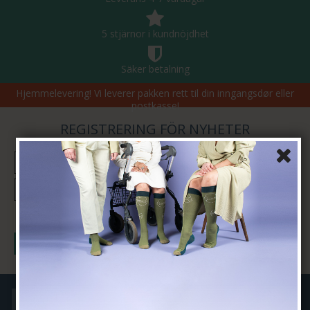
5 stjärnor i kundnöjdhet
Säker betalning
Hjemmelevering! Vi leverer pakken rett til din inngangsdør eller
postkasse!
REGISTRERING FÖR NYHETER
Jag vill prenumerera på nyhetsbrevet
Godkänn
Köpvilkor