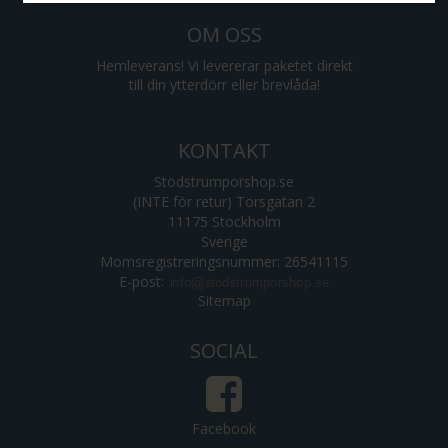
OM OSS
Hemleverans! Vi levererar paketet direkt
till din ytterdörr eller brevlåda!
KONTAKT
Stödstrumporshop.se
(INTE för retur) Torsgatan 2
11175 Stockholm
Sverige
Momsregistreringsnummer: 26541115
E-post
:
Sitemap
SOCIAL
Facebook