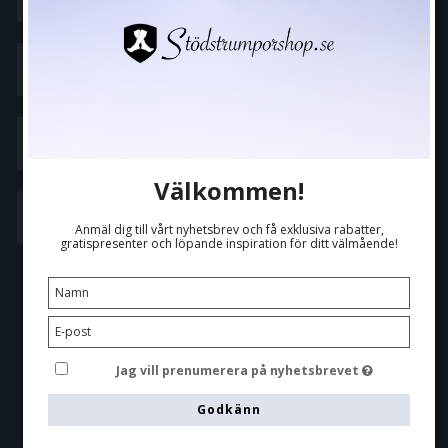
Storleksguide
Kontakta oss
Välkommen!
FAQ
Anmäl dig till vårt nyhetsbrev och få exklusiva rabatter,
gratispresenter och löpande inspiration för ditt välmående!
KATEGORIER
Stöd- och kompressionsstrumpor
Gravid
Strumpor och underkläder
Sport
Jag vill prenumerera på nyhetsbrevet
Flygstrumpor
Godkänn
Tillbehör
Erbjudande på strumpor