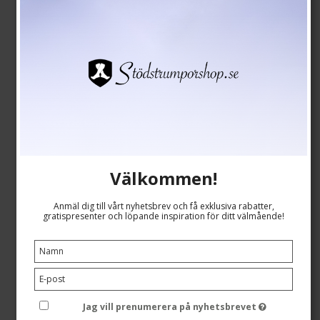
Hipstertrosa, Bambu, Svart
Bambus Undertøj
79224-1
Välkommen!
Se storlekstabellen här
Anmäl dig till vårt nyhetsbrev och få exklusiva rabatter,
gratispresenter och löpande inspiration för ditt välmående!
SEK 99,00
Visa produkten
Jag vill prenumerera på nyhetsbrevet