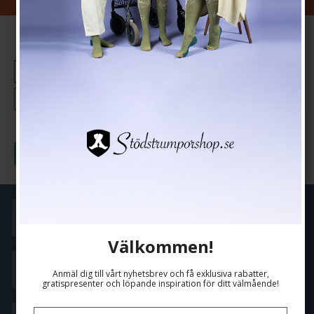
Hjemmelevering! Vi leverer pakken rett til din inngangsdør eller
postkasse!
REGISTRERING FÖR NYHETER
Jag vill prenumerera på nyhetsbrevet
Godkänn
Köpvilkor
Välkommen!
Storleksguide
Anmäl dig till vårt nyhetsbrev och få exklusiva rabatter,
gratispresenter och löpande inspiration för ditt välmående!