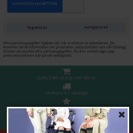
Avregistrerad
Registrerad
Dina personuppgifter hjälper oss när vi skickar ut nyhetsbrev. Du
kommer att få information om produkter, erbjudanden och vårt företag.
Vi lovar att skydda dina personuppgifter. Du kan enkelt säga upp
prenumerationen här på vår webbplats.
Gratis frakt vid köp över 899 kr.
Leverans 4-7 vardagar
5 stjärnor i kundnöjdhet
Säker betalning