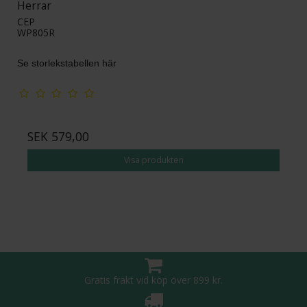
Herrar
CEP
WP805R
Se storlekstabellen här
SEK 579,00
Visa produkten
Gratis frakt vid köp över 899 kr.