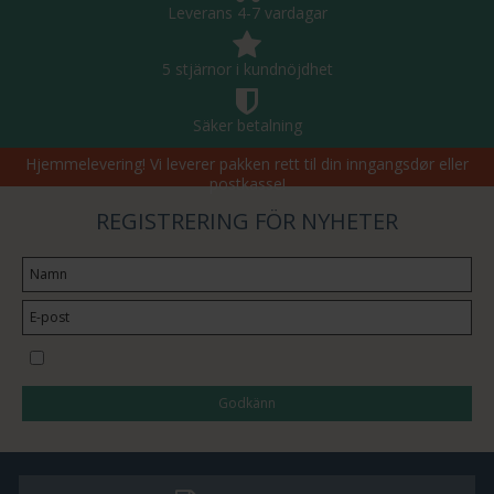
Leverans 4-7 vardagar
5 stjärnor i kundnöjdhet
Säker betalning
Hjemmelevering! Vi leverer pakken rett til din inngangsdør eller
postkasse!
REGISTRERING FÖR NYHETER
Jag vill prenumerera på nyhetsbrevet
Godkänn