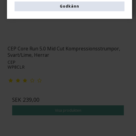
Godkänn
CEP Core Run 5.0 Mid Cut Kompressionsstrumpor,
Svart/Lime, Herrar
CEP
WP8CLR
SEK 239,00
Visa produkten