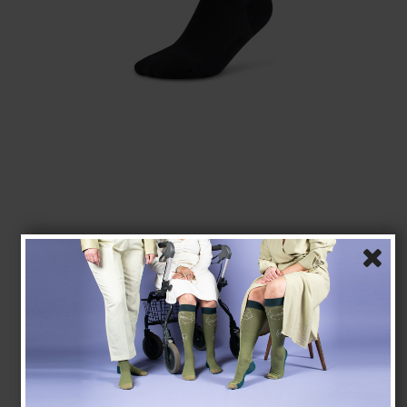
CEP Core Run 5.0 Mid Cut Kompressionsstrumpor,
Svart, Kvinna
CEP
WP7C5R