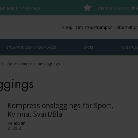
Leverans 4-7 vardagar
5 stjärnor i kundnöjdhe
Shop
Om stödstrumpor
Informatio
STRUMPOR OCH UNDERKLÄDER
SPORT
FLYGSTRU
/
Sport kompressionsleggings
ggings
Kompressionsleggings för Sport,
Kvinna, Svart/Blå
RelaxSan
9100-3