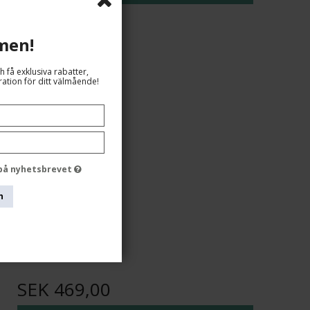
men!
h få exklusiva rabatter,
ation för ditt välmående!
 på nyhetsbrevet
n
SEK 469,00