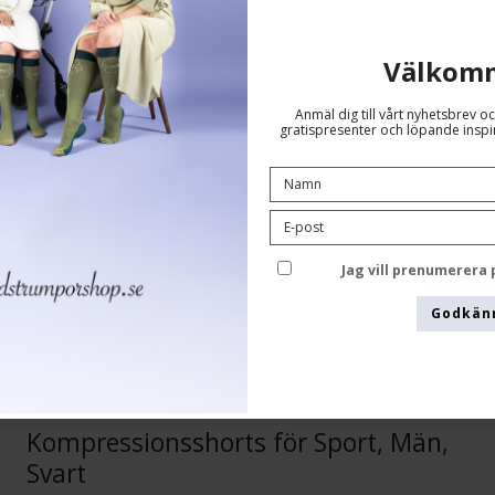
9111
Välkom
Se storlekstabellen här
Anmäl dig till vårt nyhetsbrev oc
gratispresenter och löpande inspir
Jag vill prenumerera
Godkän
Kompressionsshorts för Sport, Män,
Svart