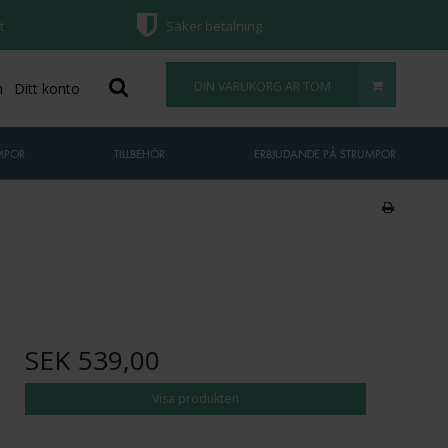
t
Säker betalning
DIN VARUKORG ÄR TOM
n
Ditt konto
MPOR
TILLBEHÖR
ERBJUDANDE PÅ STRUMPOR
SEK 539,00
Visa produkten