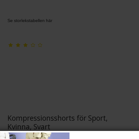
Se storlekstabellen här
Kompressionsshorts för Sport,
Kvinna, Svart
RelaxSan