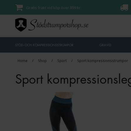
Gratis frakt vid köp över 899 kr.
STÖD- OCH KOMPRESSIONSSTRUMPOR
GRAVID
Home
/
Shop
/
Sport
/
Sport kompressionsstrumpor
Sport kompressionsle