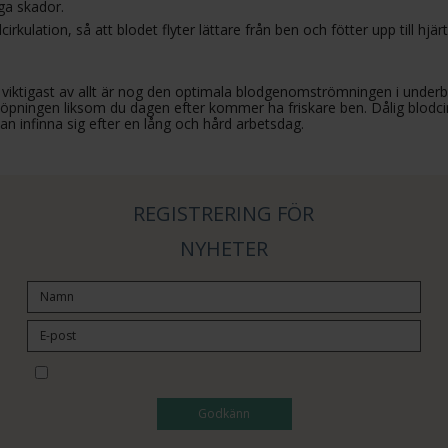
ga skador.
irkulation, så att blodet flyter lättare från ben och fötter upp till 
viktigast av allt är nog den optimala blodgenomströmningen i underb
pningen liksom du dagen efter kommer ha friskare ben. Dålig blodci
n infinna sig efter en lång och hård arbetsdag.
REGISTRERING FÖR
NYHETER
Jag vill prenumerera på nyhetsbrevet
Godkänn