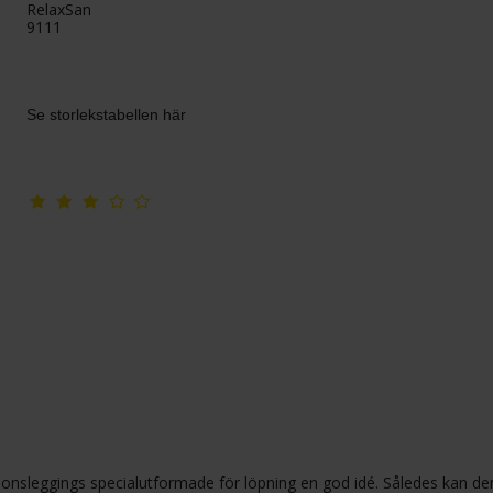
RelaxSan
9111
Se storlekstabellen här
sionsleggings specialutformade för löpning en god idé. Således kan de